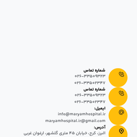
بیمارستان و زایشگاه خصوصی مریم
در تاریخ ١٣٩٣/٠٣/٠١، به منظور ارائه خدمات درمانی و مراقبتی پیشرفته بر
مبنای پایبندی به کرامت انسانی، آغاز به کار نمود. این بیمارستان با داشتن
٦٤+٧ تخت فعال اورژانس که شامل اتاق‌های سه تخته، دو تخته و یک تخته
در دو بلوک ساختمانی ۵ و ۸ طبقه طراحی شده است.
شماره تماس
026-33509323
026-33502347
شماره تماس
026-33509323
026-33502347
ایمیل:
info@maryamhospital.ir
maryamhospital.ir@gmail.com
آدرس:
البرز، کرج، خیابان ٤٥ متری گلشهر، ارغوان غربی