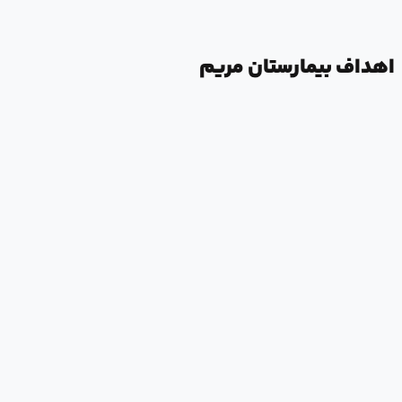
IVF، ارتوپدی اطفال، آمینوسنتز، فشار‌‌خون، تغذیه، شنوایی سنجی در این
بیمارستان دایر می‌باشد.
اهداف بیمارستان مریم
تأمین، حفظ و ارتقاء مستمر کیفیت خدمات بهداشتی، درمانی، تشخیصی و
توانبخشی
تأمین، حفظ و ارتقاء سطح ایمنی بیماران و کارکنان
تأمین، حفظ و ارتقاء بهره‌وری نیروی انسانی شاغل