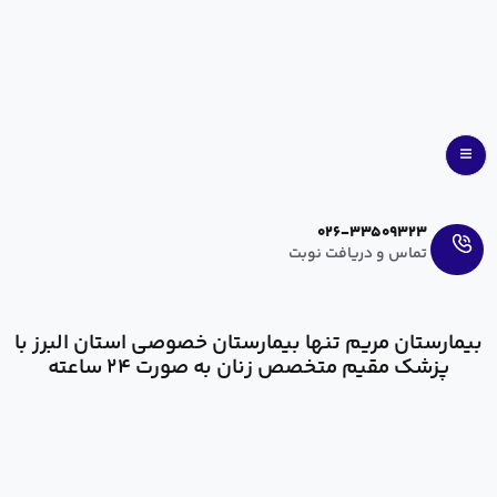
Ar
En
026-33509323
تماس و دریافت نوبت
درباره ما
بیمارستان مریم تنها بیمارستان خصوصی استان البرز با
پزشک مقیم متخصص زنان به صورت ۲۴ ساعته
در سال ۱۳۸۸ به علت کمبود امکانات درمانی در استان البرز، شرکت خدمات
درمانی مریم تصمیم به احداث بیمارستانی با گرایش مادر و نوزاد در منطقه
گلشهر کرج گرفت. پس از اخذ مجوزهای لازم، انجام عملیات ساختمانی و
نهایتا تجهیز بیمارستان، بیمارستان و زایشگاه مریم در تاریخ ۱ خرداد سال