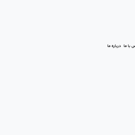
 با ما
درباره ما
اشتن رحم (لاپاراسکوپی هیسترکتوم
تن رحم؛ لاپاراسکوپی هیسترک