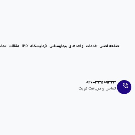
صفحه اصلی
خدمات
واحدهای بیمارستانی
آزمایشگاه
IPD
مقالات
تماس
Ar
En
026-33509323
تماس و دریافت نوبت
برد
برداش