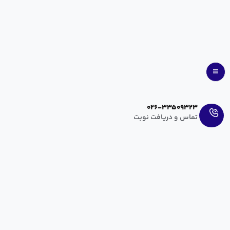
Ar
En
026-33509323
تماس و دریافت نوبت
مرکز ناباروری (IVF)- خدمات ارائه شده در مرکز ناباروری
[cz_title id=”cz_90073″]
مرکز درمان ناباروری و IVF بیمارستان
مریم