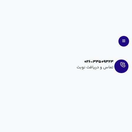
Ar
En
026-33509323
تماس و دریافت نوبت
آزمایشگاه
یکی از مهم‌ترین و مجهز‌ترین بخش‌های
بیمارستان و زایشگاه مریم
،
بخش آزمایشگاه است. آزمایشگاه در طبقۀ اول، بلوک دو بیمارستان
واقع شده است که پذیرش و تیم نمونه‌گیری به‌صورت شبانه‌روزی‌
در آزمایشگاه حضور دارند. تمامی آزمایشات با پیشرفته‌ترین تجهیزات
ممکن انجام می‌گیرد. گزارش‌دهی فوری نیز در صورت درخواست