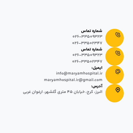
در تاریخ ١٣٩٣/٠٣/٠١، به منظور ارائه خدمات درمانی و مراقبتی پیشرفته بر
مبنای پایبندی به کرامت انسانی، آغاز به کار نمود. این بیمارستان با داشتن
٦٤+٧ تخت فعال اورژانس که شامل اتاق‌های سه تخته، دو تخته و یک تخته
در دو بلوک ساختمانی ۵ و ۸ طبقه طراحی شده است.
شماره تماس
026-33509323
026-33502347
شماره تماس
026-33509323
026-33502347
ایمیل:
info@maryamhospital.ir
maryamhospital.ir@gmail.com
آدرس:
البرز، کرج، خیابان ٤٥ متری گلشهر، ارغوان غربی
© 2025 تمامی حقوق مادی و معنوی این وب سایت متعلق به بیمارستان
مریم بوده و محفوظ میباشد.
طراحی سایت
:
دال
حقوق بیمار