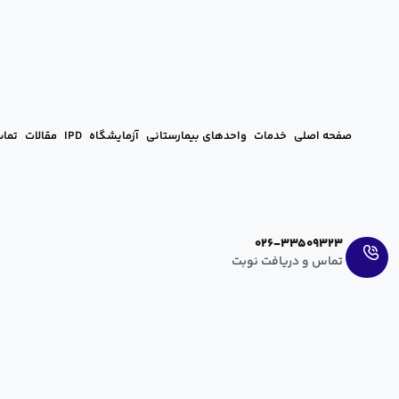
صفحه اصلی
خدمات
واحدهای بیمارستانی
آزمایشگاه
IPD
مقالات
تماس
Ar
En
026-33509323
تماس و دریافت نوبت
رشد و مهارت نوزادان ده ماهه
hanieh zahedi