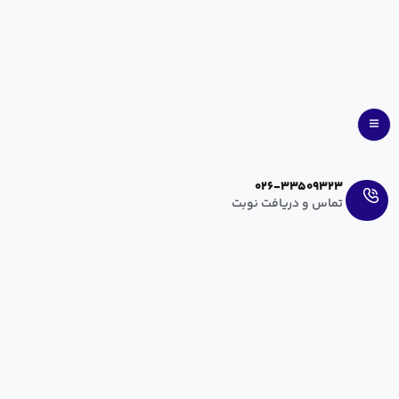
Ar
En
026-33509323
تماس و دریافت نوبت
تست شنوایی (ABR) نوزادان برای تشخیص زودهنگام
اوتیسم
آرزو عراقی
فروردین ۳۱, ۱۴۰۰