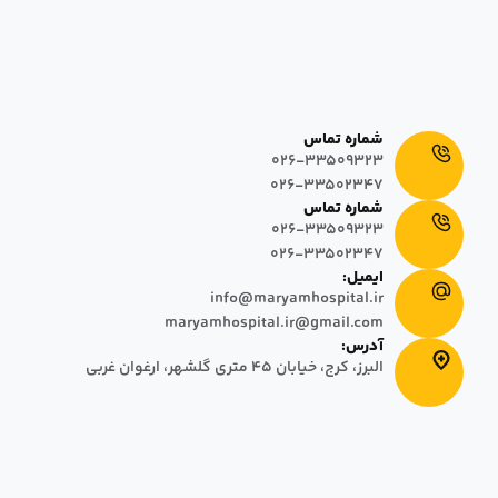
در تاریخ ١٣٩٣/٠٣/٠١، به منظور ارائه خدمات درمانی و مراقبتی پیشرفته بر
مبنای پایبندی به کرامت انسانی، آغاز به کار نمود. این بیمارستان با داشتن
٦٤+٧ تخت فعال اورژانس که شامل اتاق‌های سه تخته، دو تخته و یک تخته
در دو بلوک ساختمانی ۵ و ۸ طبقه طراحی شده است.
شماره تماس
026-33509323
026-33502347
شماره تماس
026-33509323
026-33502347
ایمیل:
info@maryamhospital.ir
maryamhospital.ir@gmail.com
آدرس:
البرز، کرج، خیابان ٤٥ متری گلشهر، ارغوان غربی
© 2025 تمامی حقوق مادی و معنوی این وب سایت متعلق به بیمارستان
مریم بوده و محفوظ میباشد.
طراحی سایت
:
دال