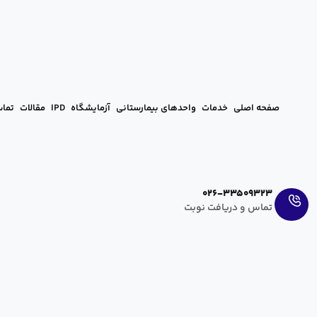
صفحه اصلی
خدمات
واحدهای بیمارستانی
آزمایشگاه
IPD
مقالات
تماس
Ar
En
026-33509323
تماس و دریافت نوبت
آیا استفاده از پستانک برای کودک مفید
hanieh zahedi