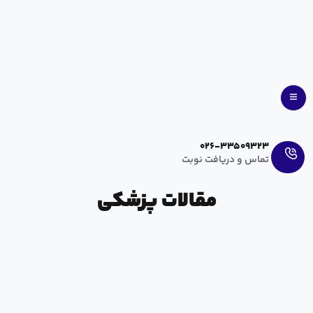
Ar
En
026-33509323
تماس و دریافت نوبت
مقالات پزشکی
اولین آوای ماهور اسدی
آرزو عراقی
مهر ۱۷, ۱۴۰۰
بدون دیدگاه