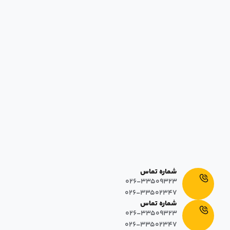
ریاست بیمارستان
بیمارستان و زایشگاه خصوصی مریم
در تاریخ ١٣٩٣/٠٣/٠١، به منظور ارائه خدمات درمانی و مراقبتی پیشرفته بر
مبنای پایبندی به کرامت انسانی، آغاز به کار نمود. این بیمارستان با داشتن
٦٤+٧ تخت فعال اورژانس که شامل اتاق‌های سه تخته، دو تخته و یک تخته
در دو بلوک ساختمانی ۵ و ۸ طبقه طراحی شده است.
شماره تماس
026-33509323
026-33502347
شماره تماس
026-33509323
026-33502347