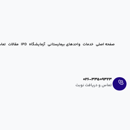
صفحه اصلی
خدمات
واحدهای بیمارستانی
آزمایشگاه
IPD
مقالات
تماس
Ar
En
026-33509323
تماس و دریافت نوبت
بهداشت قاعدگی &#۸۲۱۱; رعایت بهداشت در قاعدگی
آرزو عراقی