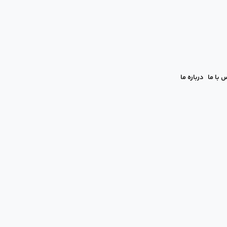
 با ما
درباره ما
N