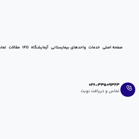
صفحه اصلی
خدمات
واحدهای بیمارستانی
آزمایشگاه
IPD
مقالات
تماس
Ar
En
026-33509323
تماس و دریافت نوبت
برداشت فیبروم‌های وخیم رحمی با روش ovasure
آرزو عراقی