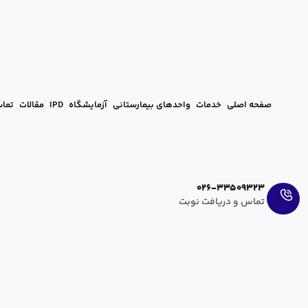
صفحه اصلی
خدمات
واحدهای بیمارستانی
آزمایشگاه
IPD
مقالات
تماس
Ar
En
026-33509323
تماس و دریافت نوبت
اهمیت تغذیه بعد از زایمان سزارین برای
hanieh zahedi