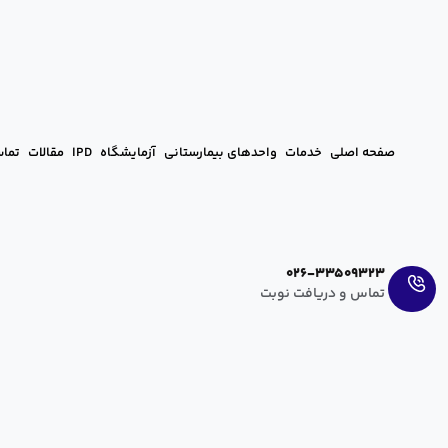
صفحه اصلی
خدمات
واحدهای بیمارستانی
آزمایشگاه
IPD
مقالات
تماس
Ar
En
026-33509323
تماس و دریافت نوبت
پارگی مینیسک زانو؛ علت و درمان آن
hanieh zahedi