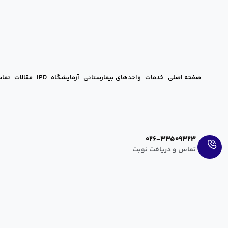
صفحه اصلی
خدمات
واحدهای بیمارستانی
آزمایشگاه
IPD
مقالات
تماس
Ar
En
026-33509323
تماس و دریافت نوبت
آشنایی با دستگاه کاواترم
آرزو عراقی