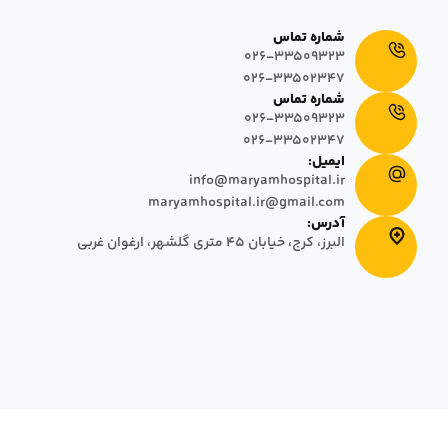
۵ و ۸ طبقه طراحی شده است.
شماره تماس
026-33509323
026-33502347
شماره تماس
026-33509323
026-33502347
ایمیل:
info@maryamhospital.ir
maryamhospital.ir@gmail.com
آدرس:
البرز، کرج، خیابان ٤٥ متری گلشهر، ارغوان غربی
2025 تمامی حقوق مادی و معنوی این وب سایت متعلق به بیمارستان
ه و محفوظ میباشد.
طراحی سایت
:
دال
ق بیمار
ی بیمار