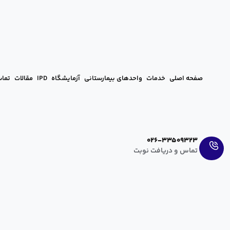
صفحه اصلی
خدمات
واحدهای بیمارستانی
آزمایشگاه
IPD
مقالات
تماس
Ar
En
026-33509323
تماس و دریافت نوبت
بعد از عمل فیبروم چه بخوریم؟ راهنمای
hanieh zahedi