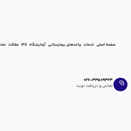
صفحه اصلی
خدمات
واحدهای بیمارستانی
آزمایشگاه
IPD
مقالات
تماس
Ar
En
026-33509323
تماس و دریافت نوبت
روز جهانی مالاریا ۲۰۲۱
آرزو عراقی