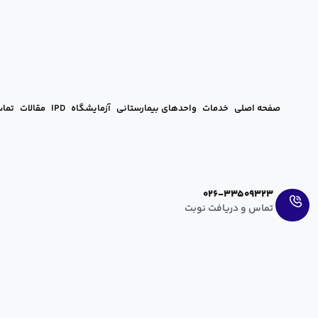
صفحه اصلی
خدمات
واحدهای بیمارستانی
آزمایشگاه
IPD
مقالات
تماس
Ar
En
026-33509323
تماس و دریافت نوبت
علت و درمان سرطان روده بزرگ
hanieh zahedi