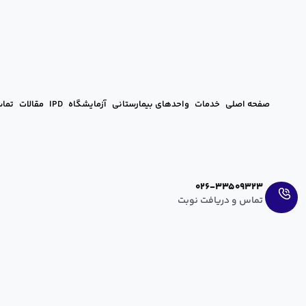
صفحه اصلی
خدمات
واحدهای بیمارستانی
آزمایشگاه
IPD
مقالات
تماس
Ar
En
026-33509323
تماس و دریافت نوبت
آشنایی با سنگ کلیه و انواع آن
آرزو عراقی