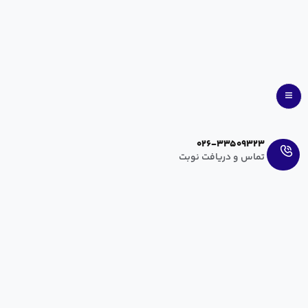
Ar
En
026-33509323
تماس و دریافت نوبت
برگزاری آیین گرامیداشت روز پرستار در بیمارستان و
زایشگاه مریم کرج
hanieh zahedi
دی ۲, ۱۴۰۰