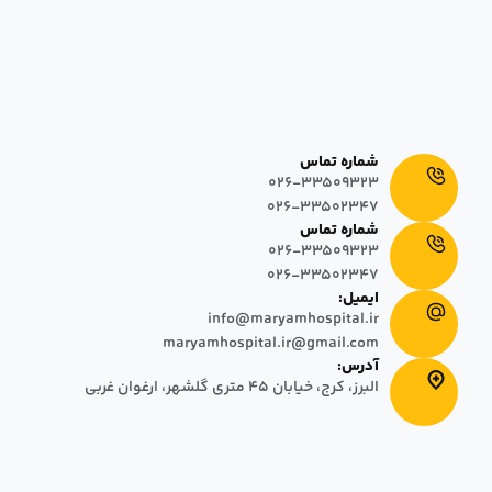
بیمارستان و زایشگاه خصوصی مریم
در تاریخ ١٣٩٣/٠٣/٠١، به منظور ارائه خدمات درمانی و مراقبتی پیشرفته بر
مبنای پایبندی به کرامت انسانی، آغاز به کار نمود. این بیمارستان با داشتن
٦٤+٧ تخت فعال اورژانس که شامل اتاق‌های سه تخته، دو تخته و یک تخته
در دو بلوک ساختمانی ۵ و ۸ طبقه طراحی شده است.
شماره تماس
026-33509323
026-33502347
شماره تماس
026-33509323
026-33502347
ایمیل:
info@maryamhospital.ir
maryamhospital.ir@gmail.com
آدرس:
البرز، کرج، خیابان ٤٥ متری گلشهر، ارغوان غربی
© 2025 تمامی حقوق مادی و معنوی این وب سایت متعلق به بیمارستان
مریم بوده و محفوظ میباشد.
طراحی سایت
:
دال