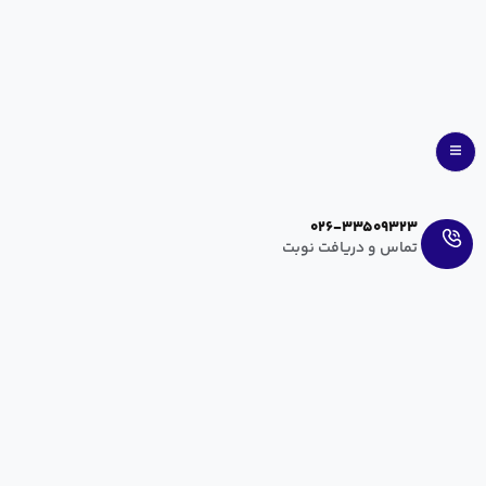
Ar
En
026-33509323
تماس و دریافت نوبت
زایمان زودرس: از چند هفتگی بی‌خطر است؟ شانس بقا و
نیاز به دستگاه
آرزو عراقی
مهر ۱۵, ۱۳۹۸