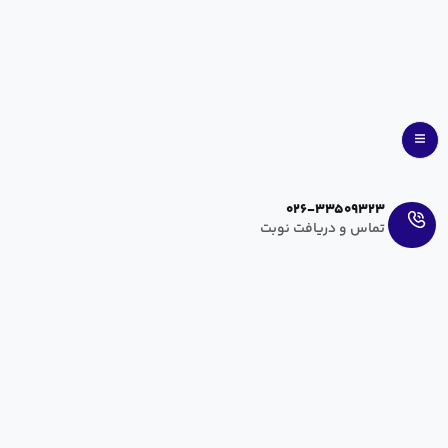
Ar
En
026-33509323
تماس و دریافت نوبت
کارهای ممنوعه در دوران بارداری
آرزو عراقی
مهر ۱۵, ۱۳۹۸