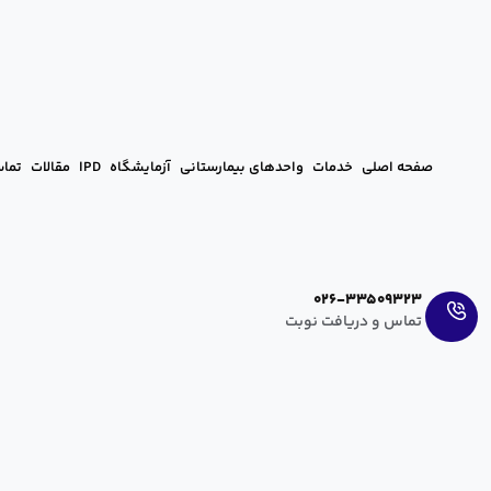
صفحه اصلی
خدمات
واحدهای بیمارستانی
آزمایشگاه
IPD
مقالات
تماس
Ar
En
026-33509323
تماس و دریافت نوبت
دوران نقاهت بعد از عمل اسلیو معده 
hanieh zahedi