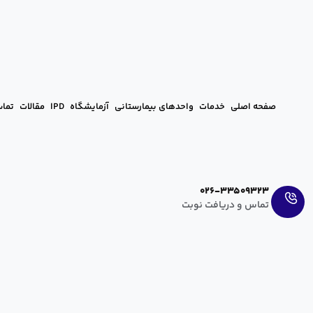
صفحه اصلی
خدمات
واحدهای بیمارستانی
آزمایشگاه
IPD
مقالات
تماس
Ar
En
026-33509323
تماس و دریافت نوبت
اگر رابطه محافظت نشده داشتیم چه کنی
hanieh zahedi