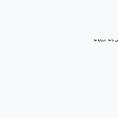
 با ما
درباره ما
م؟ | اقدامات ضروری بعد از رابطه بدو