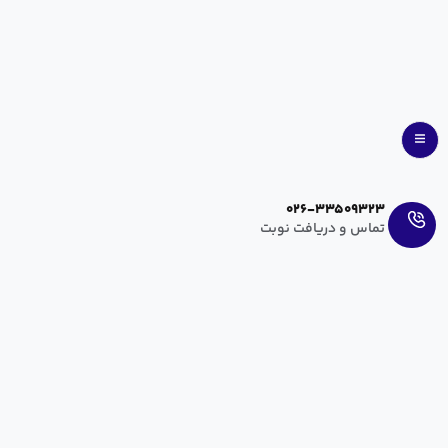
026-335093
س و دریافت نوبت
د خانم‌ها چقدر است
hanieh zahedi
شهریور ۲۹, ۱۴۰۰