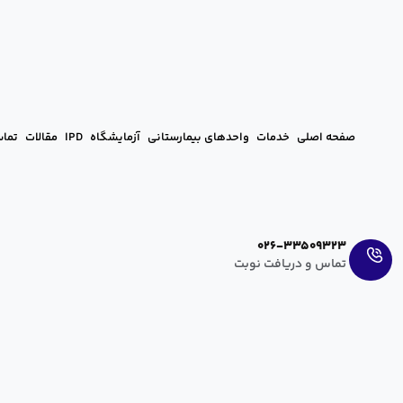
صفحه اصلی
خدمات
واحدهای بیمارستانی
آزمایشگاه
IPD
مقالات
تماس
Ar
En
026-33509323
تماس و دریافت نوبت
لکه‌ بینی در بارداری: علل، انواع و تفاوت
hanieh zahedi