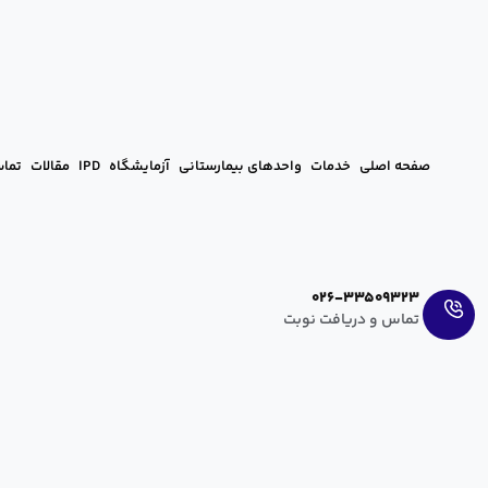
صفحه اصلی
خدمات
واحدهای بیمارستانی
آزمایشگاه
IPD
مقالات
تماس
Ar
En
026-33509323
تماس و دریافت نوبت
علت پاره شدن کیسه آب
hanieh zahedi