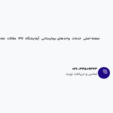
صفحه اصلی
خدمات
واحدهای بیمارستانی
آزمایشگاه
IPD
مقالات
تماس
Ar
En
026-33509323
تماس و دریافت نوبت
عمل لیپوماتیک (برداشتن چربی)
آرزو عراقی