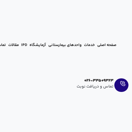
صفحه اصلی
خدمات
واحدهای بیمارستانی
آزمایشگاه
IPD
مقالات
تماس
Ar
En
026-33509323
تماس و دریافت نوبت
سقط مکرر و علل آن
آرزو عراقی