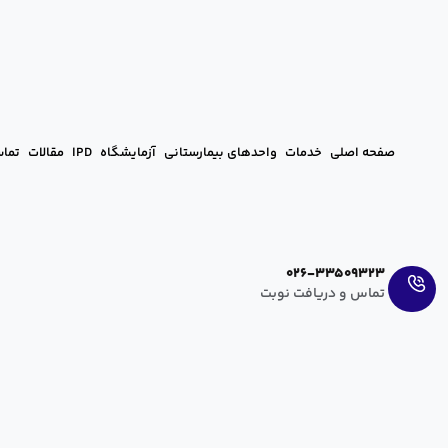
صفحه اصلی
خدمات
واحدهای بیمارستانی
آزمایشگاه
IPD
مقالات
تماس
Ar
En
026-33509323
تماس و دریافت نوبت
علت درد پهلوی راست در بارداری
hanieh zahedi