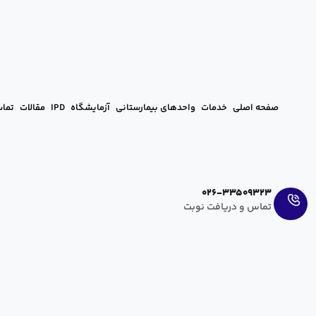
صفحه اصلی
خدمات
واحدهای بیمارستانی
آزمایشگاه
IPD
مقالات
تماس
Ar
En
026-33509323
تماس و دریافت نوبت
یبوست در بارداری همراه با درمان
hanieh zahedi