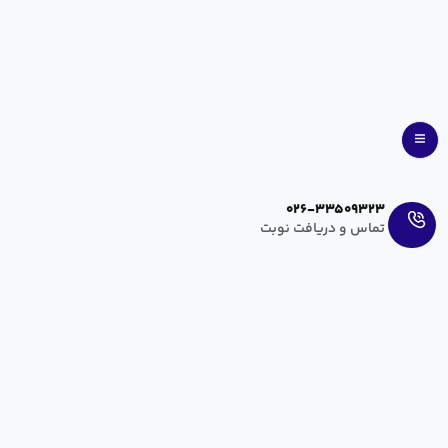
Ar
En
026-33509323
تماس و دریافت نوبت
۶ علائم مبهم سرطان در خانم ها
hanieh zahedi
مرداد ۹, ۱۴۰۰