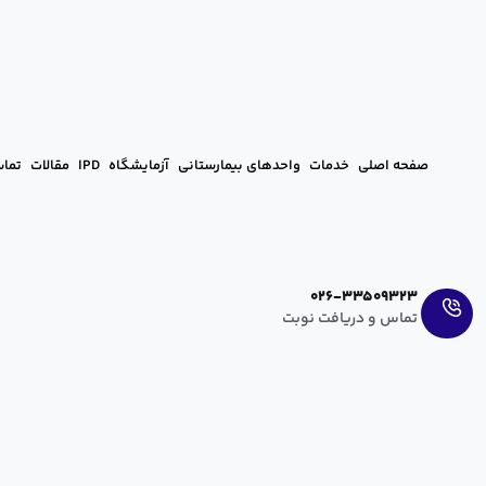
صفحه اصلی
خدمات
واحدهای بیمارستانی
آزمایشگاه
IPD
مقالات
تماس
Ar
En
026-33509323
تماس و دریافت نوبت
لیزر پرتوان درد
آرزو عراقی