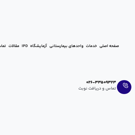
صفحه اصلی
خدمات
واحدهای بیمارستانی
آزمایشگاه
IPD
مقالات
تماس
Ar
En
026-33509323
تماس و دریافت نوبت
خوردن خربزه بعد از زایمان سزارین: راه
hanieh zahedi