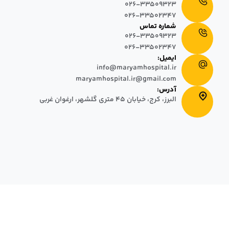
026-33509323
026-33502347
شماره تماس
026-33509323
026-33502347
ایمیل:
info@maryamhospital.ir
maryamhospital.ir@gmail.com
آدرس:
البرز، کرج، خیابان ٤٥ متری گلشهر، ارغوان غربی
2025 تمامی حقوق مادی و معنوی این وب سایت متعلق به بیمارستان
ه و محفوظ میباشد.
طراحی سایت
:
دال
ق بیمار
ی بیمار