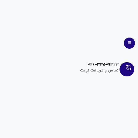
Ar
En
026-33509323
تماس و دریافت نوبت
دفتر پرستاری
محبوبه جهانگیر
مدیریت پرستاری