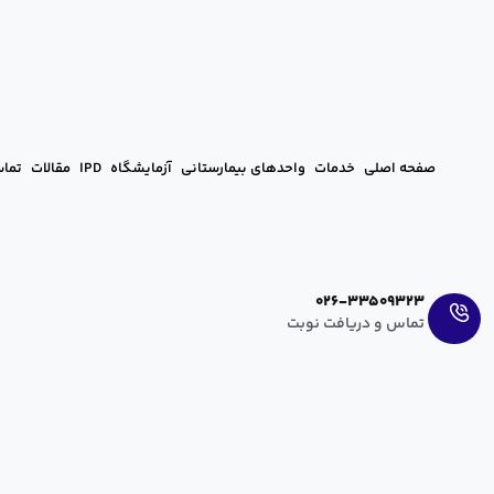
صفحه اصلی
خدمات
واحدهای بیمارستانی
آزمایشگاه
IPD
مقالات
تماس
Ar
En
026-33509323
تماس و دریافت نوبت
روش‌های جلوگیری از بارداری | بهترین
آرزو عراقی