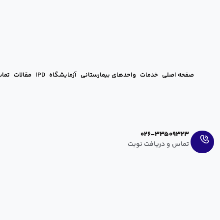
صفحه اصلی
خدمات
واحدهای بیمارستانی
آزمایشگاه
IPD
مقالات
تماس
Ar
En
026-33509323
تماس و دریافت نوبت
تاثیر چاقی بر ناباروری
آرزو عراقی