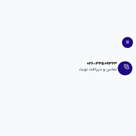
Ar
En
026-33509323
تماس و دریافت نوبت
کلینیک تخصصی زنان و زایمان
کلینیک تخصصی زنان و زایمان