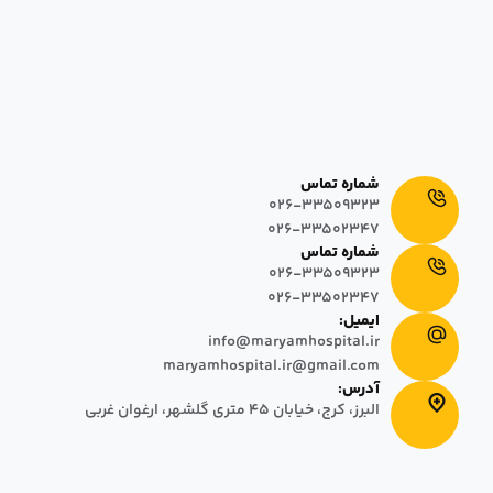
بیمارستان و زایشگاه خصوصی مریم
در تاریخ ١٣٩٣/٠٣/٠١، به منظور ارائه خدمات درمانی و مراقبتی پیشرفته بر
مبنای پایبندی به کرامت انسانی، آغاز به کار نمود. این بیمارستان با داشتن
٦٤+٧ تخت فعال اورژانس که شامل اتاق‌های سه تخته، دو تخته و یک تخته
در دو بلوک ساختمانی ۵ و ۸ طبقه طراحی شده است.
شماره تماس
026-33509323
026-33502347
شماره تماس
026-33509323
026-33502347
ایمیل:
info@maryamhospital.ir
maryamhospital.ir@gmail.com
آدرس:
البرز، کرج، خیابان ٤٥ متری گلشهر، ارغوان غربی
© 2025 تمامی حقوق مادی و معنوی این وب سایت متعلق به بیمارستان