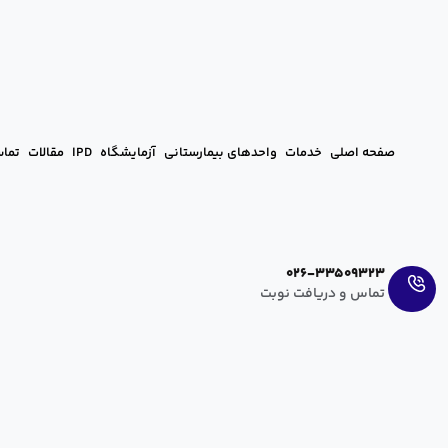
صفحه اصلی
خدمات
واحدهای بیمارستانی
آزمایشگاه
IPD
مقالات
تماس
Ar
En
026-33509323
تماس و دریافت نوبت
نشانه‌ها و تغییرات ماه چهارم بارداری
hanieh zahedi