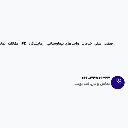
صفحه اصلی
خدمات
واحدهای بیمارستانی
آزمایشگاه
IPD
مقالات
تماس
Ar
En
026-33509323
تماس و دریافت نوبت
درمان دردهای مزمن بدون جراحی
آرزو عراقی