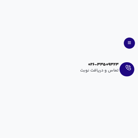
Ar
En
026-33509323
تماس و دریافت نوبت
زایمان در آب
آرزو عراقی
تیر ۳, ۱۴۰۰